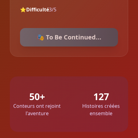
⭐
Difficulté
3/5
🎭 To Be Continued...
50+
127
Conteurs ont rejoint
Histoires créées
l'aventure
ensemble